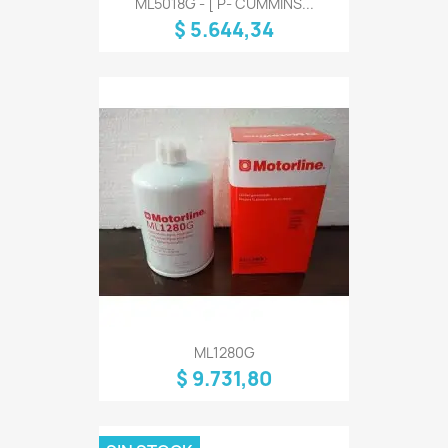
ML5018G - [ P- CUMMINS...
$ 5.644,34
ML1280G
$ 9.731,80