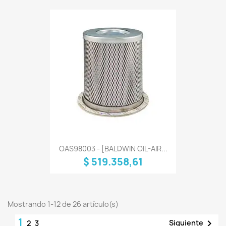
OAS98003 - [BALDWIN OIL-AIR...
$ 519.358,61
Mostrando 1-12 de 26 artículo(s)
1

Siguiente
2
3