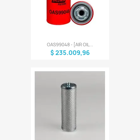
OAS99048 - [AIR OIL...
$ 235.009,96