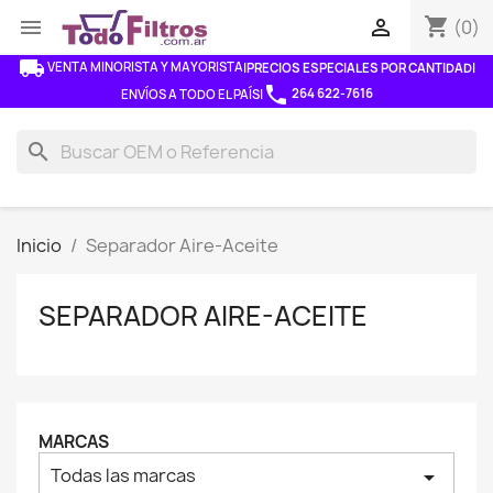
shopping_cart


(0)
local_shipping
VENTA MINORISTA Y MAYORISTA
|
PRECIOS ESPECIALES POR CANTIDAD
|
phone
264 622-7616
ENVÍOS A TODO EL PAÍS
|
search
Inicio
Separador Aire-Aceite
SEPARADOR AIRE-ACEITE
MARCAS
Todas las marcas
arrow_drop_down