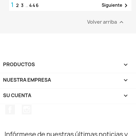
1

Siguiente
2
3
…
446
Volver arriba

PRODUCTOS

NUESTRA EMPRESA

SU CUENTA

Facebook
Instagram
Infórmese de nuestras últimas noticias y