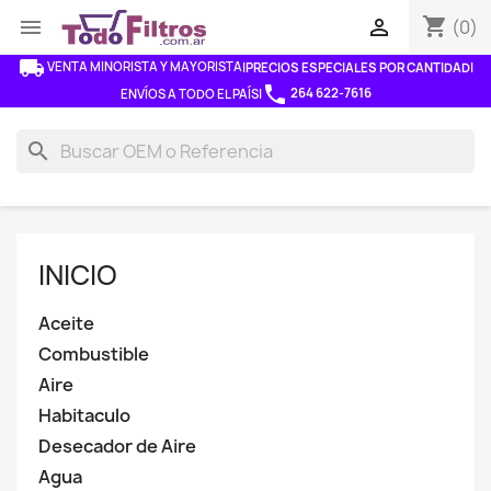
shopping_cart


(0)
local_shipping
VENTA MINORISTA Y MAYORISTA
|
PRECIOS ESPECIALES POR CANTIDAD
|
phone
264 622-7616
ENVÍOS A TODO EL PAÍS
|
search
INICIO
Aceite
Combustible
Aire
Habitaculo
Desecador de Aire
Agua