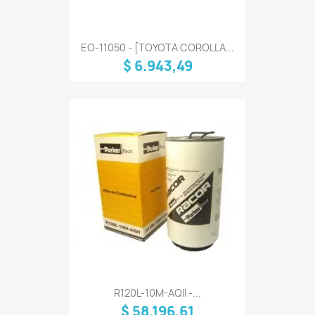
EO-11050 - [TOYOTA COROLLA...
$ 6.943,49
R120L-10M-AQII -...
$ 58.196,61