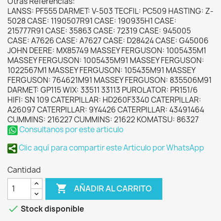
Otras Referencias:
LANSS: PF555 DARMET: V-503 TECFIL: PC509 HASTING: Z-
5028 CASE: 1190507R91 CASE: 190935H1 CASE:
215777R91 CASE: 35863 CASE: 72319 CASE: 945005
CASE: A7626 CASE: A7627 CASE: D28424 CASE: G45006
JOHN DEERE: MX85749 MASSEY FERGUSON: 1005435M1
MASSEY FERGUSON: 1005435M91 MASSEY FERGUSON:
1022567M1 MASSEY FERGUSON: 105435M91 MASSEY
FERGUSON: 764621M91 MASSEY FERGUSON: 835506M91
DARMET: GP115 WIX: 33511 33113 PUROLATOR: PR151/6
HIFI: SN 109 CATERPILLAR: HD260F3340 CATERPILLAR:
A26097 CATERPILLAR: 9Y4426 CATERPILLAR: 43491464
CUMMINS: 216227 CUMMINS: 21622 KOMATSU: 86327
Consultanos por este articulo
Clic aquí para compartir este Articulo por WhatsApp
Cantidad

AÑADIR AL CARRITO

Stock disponible