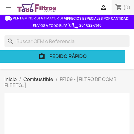
shopping_cart


(0)
local_shipping
VENTA MINORISTA Y MAYORISTA
|
PRECIOS ESPECIALES POR CANTIDAD
|
phone
264 622-7616
ENVÍOS A TODO EL PAÍS
|
search
PEDIDO RÁPIDO
assignment
Inicio
Combustible
FF109 - [FILTRO DE COMB.
FLEETG..]