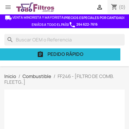
shopping_cart


(0)
local_shipping
VENTA MINORISTA Y MAYORISTA
|
PRECIOS ESPECIALES POR CANTIDAD
|
phone
264 622-7616
ENVÍOS A TODO EL PAÍS
|
search
PEDIDO RÁPIDO
assignment
Inicio
Combustible
FF246 - [FILTRO DE COMB.
FLEETG..]