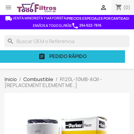
shopping_cart


(0)
local_shipping
VENTA MINORISTA Y MAYORISTA
|
PRECIOS ESPECIALES POR CANTIDAD
|
phone
264 622-7616
ENVÍOS A TODO EL PAÍS
|
search
PEDIDO RÁPIDO
assignment
Inicio
Combustible
R120L-10MB-AQII -
[REPLACEMENT ELEMENT ME..]