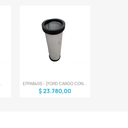
Vista rápida

.
EFPA840S - [FORD CARGO CON...
$ 23.780,00