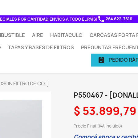
phone
264 622-7616
ECIALES POR CANTIDAD
|
ENVÍOS A TODO EL PAÍS
|
BUSTIBLE
AIRE
HABITACULO
CARCASAS PORTA F
O
TAPAS Y BASES DE FILTROS
PREGUNTAS FRECUEN
PEDIDO RÁ
assignment
SON FILTRO DE CO..]
P550467 - [DONAL
$ 53.899,79
Precio Final (IVA incluido)
Comprá ahora y recibil