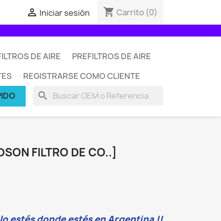
shopping_cart

Carrito
(0)
Iniciar sesión
ILTROS DE AIRE
PREFILTROS DE AIRE
TES
REGISTRARSE COMO CLIENTE
search
PIDO
DSON FILTRO DE CO..]
o estés donde estés en Argentina !!