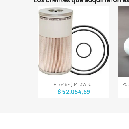
Los clientes que adquirieron 
Vista rápida

PF7748 - [BALDWIN...
P55
$ 52.054,69