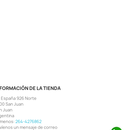
FORMACIÓN DE LA TIENDA
. España 926 Norte
00 San Juan
n Juan
gentina
ámenos:
264-4276862
víenos un mensaje de correo