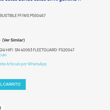
BUSTIBLE FF/WS P550467
í>
(Ver Similar)
24I HIFI: SN 40063 FLEETGUARD: FS20047
culo
este Articulo por WhatsApp
AL CARRITO