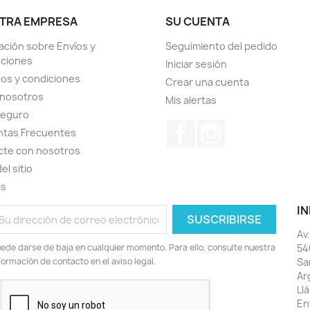
TRA EMPRESA
SU CUENTA
ación sobre Envíos y
Seguimiento del pedido
uciones
Iniciar sesión
os y condiciones
Crear una cuenta
 nosotros
Mis alertas
seguro
Facebook
Instagram
ntas Frecuentes
cte con nosotros
el sitio
as
IN
Av
ede darse de baja en cualquier momento. Para ello, consulte nuestra
54
formación de contacto en el aviso legal.
Sa
Ar
Ll
En