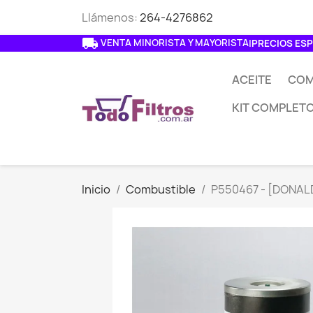
Llámenos:
264-4276862
local_shipping
VENTA MINORISTA Y MAYORISTA
|
PRECIOS ESP
ACEITE
COM
KIT COMPLET
Inicio
Combustible
P550467 - [DONALD