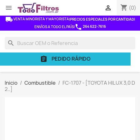
shopping_cart


(0)
local_shipping
VENTA MINORISTA Y MAYORISTA
|
PRECIOS ESPECIALES POR CANTIDAD
|
phone
264 622-7616
ENVÍOS A TODO EL PAÍS
|
search
PEDIDO RÁPIDO
assignment
Inicio
Combustible
FC-1707 - [TOYOTA HILUX 3,0 D
2..]