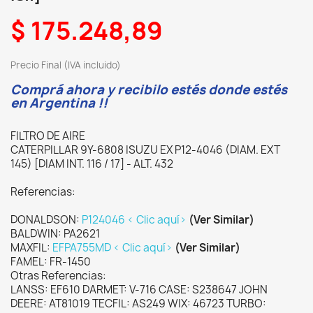
$ 175.248,89
Precio Final (IVA incluido)
Comprá ahora y recibilo estés donde estés
en Argentina !!
FILTRO DE AIRE
CATERPILLAR 9Y-6808 ISUZU EX P12-4046 (DIAM. EXT
145) [DIAM INT. 116 / 17] - ALT. 432
Referencias:
DONALDSON:
P124046 < Clic aquí>
(Ver Similar)
BALDWIN: PA2621
MAXFIL:
EFPA755MD < Clic aquí>
(Ver Similar)
FAMEL: FR-1450
Otras Referencias:
LANSS: EF610 DARMET: V-716 CASE: S238647 JOHN
DEERE: AT81019 TECFIL: AS249 WIX: 46723 TURBO: