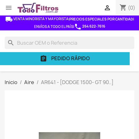
shopping_cart


(0)
local_shipping
VENTA MINORISTA Y MAYORISTA
|
PRECIOS ESPECIALES POR CANTIDAD
|
phone
264 622-7616
ENVÍOS A TODO EL PAÍS
|
search
PEDIDO RÁPIDO
assignment
Inicio
Aire
AR641 - [DODGE 1500- GT 90..]