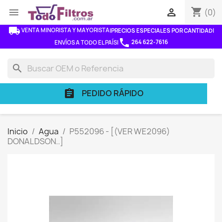
shopping_cart


(0)
local_shipping
VENTA MINORISTA Y MAYORISTA
|
PRECIOS ESPECIALES POR CANTIDAD
|
phone
264 622-7616
ENVÍOS A TODO EL PAÍS
|
search
PEDIDO RÁPIDO
assignment
Inicio
Agua
P552096 - [(VER WE2096)
DONALDSON..]