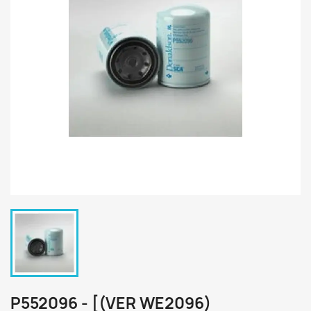
P552096 - [(VER WE2096)