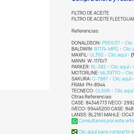
FILTRO DE ACEITE
FILTRO DE ACEITE FLEETGUA
Referencias:
DONALDSON:
P551037 < Clic
BALDWIN:
B7174-MPG < Clic 
MAXFIL:
UL392 < Clic aquí>
(
MANN: W-1170/7
PARKER:
RL-382 < Clic aquí>
MOTORLINE:
ML3977O < Clic
SAKURA:
C-7987 < Clic aquí
FRAM: PH-8944
TECNECO:
OL506 < Clic aqu
Otras Referencias:
CASE: 84346773 IVECO: 299
IVECO: 99445200 CASE: 84
LANSS: BL2161 MAHLE: OC474
Consultanos por este arti
Clic aquí para compartir 