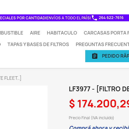
phone
264 622-7616
ECIALES POR CANTIDAD
|
ENVÍOS A TODO EL PAÍS
|
BUSTIBLE
AIRE
HABITACULO
CARCASAS PORTA F
O
TAPAS Y BASES DE FILTROS
PREGUNTAS FRECUEN
PEDIDO RÁ
assignment
E FLEET..]
LF3977 - [FILTRO D
$ 174.200,2
Precio Final (IVA incluido)
Comprá ahora y recibil