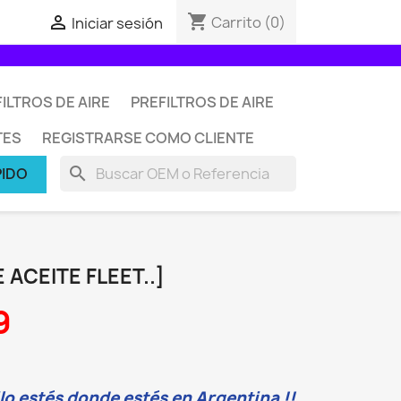
shopping_cart

Carrito
(0)
Iniciar sesión
ILTROS DE AIRE
PREFILTROS DE AIRE
TES
REGISTRARSE COMO CLIENTE
search
PIDO
E ACEITE FLEET..]
9
o estés donde estés en Argentina !!