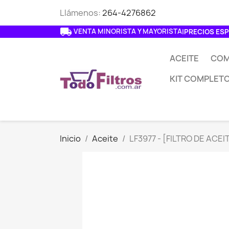
Llámenos:
264-4276862
local_shipping
VENTA MINORISTA Y MAYORISTA
|
PRECIOS ESP
ACEITE
COM
KIT COMPLET
Inicio
Aceite
LF3977 - [FILTRO DE ACEIT