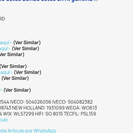
RD
 aquí>
(Ver Similar)
aquí>
(Ver Similar)
Ver Similar)
(Ver Similar)
 aquí>
(Ver Similar)
>
(Ver Similar)
í>
(Ver Similar)
2544 IVECO: 504026056 IVECO: 504082382
818743 NEW HOLLAND: 1931099 WEGA: WO613
 WIX: WL57299 HIFI: SO 8015 TECFIL: PSL159
culo
este Articulo por WhatsApp