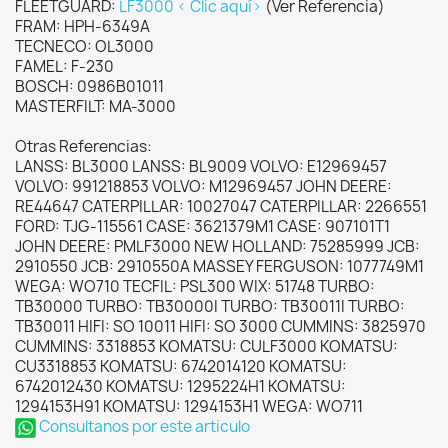
FLEETGUARD:
LF3000 < Clic aquí>
(Ver Referencia)
FRAM: HPH-6349A
TECNECO: OL3000
FAMEL: F-230
BOSCH: 0986B01011
MASTERFILT: MA-3000
Otras Referencias:
LANSS: BL3000 LANSS: BL9009 VOLVO: E12969457
VOLVO: 991218853 VOLVO: M12969457 JOHN DEERE:
RE44647 CATERPILLAR: 10027047 CATERPILLAR: 2266551
FORD: TJG-115561 CASE: 3621379M1 CASE: 907101T1
JOHN DEERE: PMLF3000 NEW HOLLAND: 75285999 JCB:
2910550 JCB: 2910550A MASSEY FERGUSON: 1077749M1
WEGA: WO710 TECFIL: PSL300 WIX: 51748 TURBO:
TB30000 TURBO: TB30000I TURBO: TB30011I TURBO:
TB30011 HIFI: SO 10011 HIFI: SO 3000 CUMMINS: 3825970
CUMMINS: 3318853 KOMATSU: CULF3000 KOMATSU:
CU3318853 KOMATSU: 6742014120 KOMATSU:
6742012430 KOMATSU: 1295224H1 KOMATSU:
1294153H91 KOMATSU: 1294153H1 WEGA: WO711
Consultanos por este articulo