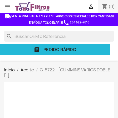
shopping_cart


(0)
local_shipping
VENTA MINORISTA Y MAYORISTA
|
PRECIOS ESPECIALES POR CANTIDAD
|
phone
264 622-7616
ENVÍOS A TODO EL PAÍS
|
search
PEDIDO RÁPIDO
assignment
Inicio
Aceite
C-5722 - [CUMMINS VARIOS DOBLE
F..]