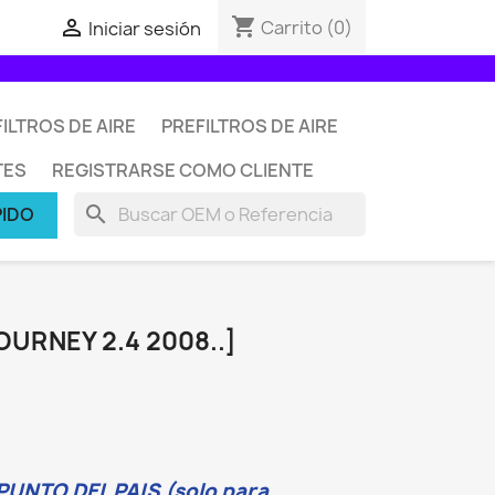
shopping_cart

Carrito
(0)
Iniciar sesión
ILTROS DE AIRE
PREFILTROS DE AIRE
TES
REGISTRARSE COMO CLIENTE
search
PIDO
OURNEY 2.4 2008..]
UNTO DEL PAIS (solo para