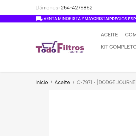
Llámenos:
264-4276862
local_shipping
VENTA MINORISTA Y MAYORISTA
|
PRECIOS ESP
ACEITE
COM
KIT COMPLET
Inicio
Aceite
C-7971 - [DODGE JOURNEY