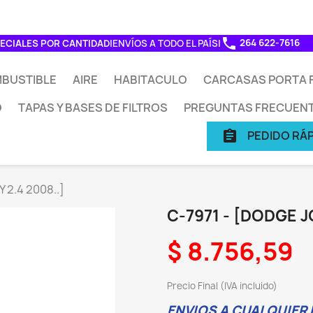
phone
264 622-7616
ECIALES POR CANTIDAD
|
ENVÍOS A TODO EL PAÍS
|
BUSTIBLE
AIRE
HABITACULO
CARCASAS PORTA F
O
TAPAS Y BASES DE FILTROS
PREGUNTAS FRECUEN
PEDIDO RÁ
assignment
 2.4 2008..]
C-7971 - [DODGE J
$ 8.756,59
Precio Final (IVA incluido)
ENVIOS A CUALQUIER P