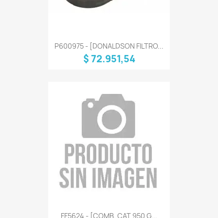
P600975 - [DONALDSON FILTRO...
$ 72.951,54
FF5624 - [COMB. CAT 950 G...