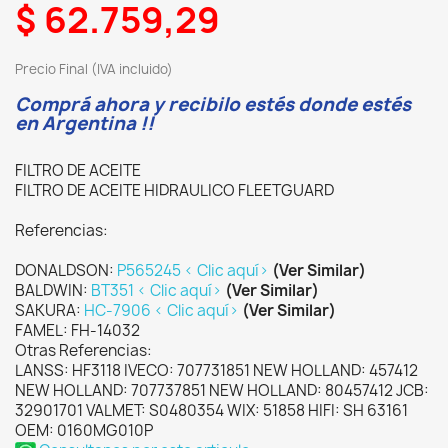
$ 62.759,29
Precio Final (IVA incluido)
Comprá ahora y recibilo estés donde estés
en Argentina !!
FILTRO DE ACEITE
FILTRO DE ACEITE HIDRAULICO FLEETGUARD
Referencias:
DONALDSON:
P565245 < Clic aquí>
(Ver Similar)
BALDWIN:
BT351 < Clic aquí>
(Ver Similar)
SAKURA:
HC-7906 < Clic aquí>
(Ver Similar)
FAMEL: FH-14032
Otras Referencias:
LANSS: HF3118 IVECO: 707731851 NEW HOLLAND: 457412
NEW HOLLAND: 707737851 NEW HOLLAND: 80457412 JCB:
32901701 VALMET: S0480354 WIX: 51858 HIFI: SH 63161
OEM: 0160MG010P