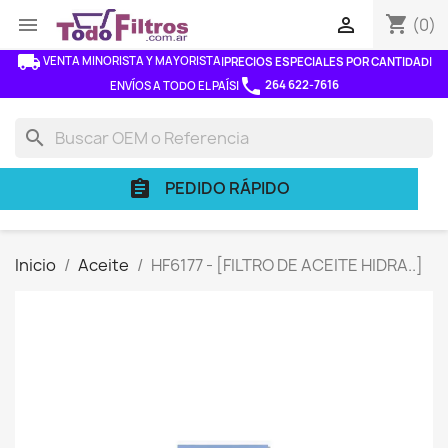
shopping_cart


(0)
local_shipping
VENTA MINORISTA Y MAYORISTA
|
PRECIOS ESPECIALES POR CANTIDAD
|
phone
264 622-7616
ENVÍOS A TODO EL PAÍS
|
search
PEDIDO RÁPIDO
assignment
Inicio
Aceite
HF6177 - [FILTRO DE ACEITE HIDRA..]