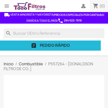
shopping_cart


(0)
local_shipping
VENTA MINORISTA Y MAYORISTA
|
PRECIOS ESPECIALES POR CANTIDAD
|
phone
264 622-7616
ENVÍOS A TODO EL PAÍS
|
search
PEDIDO RÁPIDO
assignment
Inicio
Combustible
P557264 - [DONALDSON
FILTRO DE CO..]