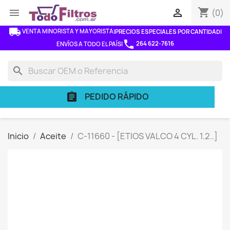
shopping_cart


(0)
local_shipping
VENTA MINORISTA Y MAYORISTA
|
PRECIOS ESPECIALES POR CANTIDAD
|
phone
264 622-7616
ENVÍOS A TODO EL PAÍS
|
search
PEDIDO RÁPIDO
assignment
Inicio
Aceite
C-11660 - [ETIOS VALCO 4 CYL. 1.2..]