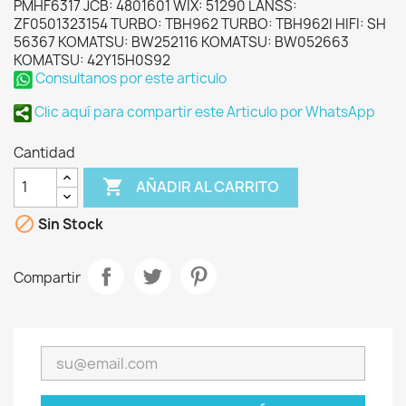
PMHF6317 JCB: 4801601 WIX: 51290 LANSS:
ZF0501323154 TURBO: TBH962 TURBO: TBH962I HIFI: SH
56367 KOMATSU: BW252116 KOMATSU: BW052663
KOMATSU: 42Y15H0S92
Consultanos por este articulo
Clic aquí para compartir este Articulo por WhatsApp
Cantidad

AÑADIR AL CARRITO

Sin Stock
Compartir