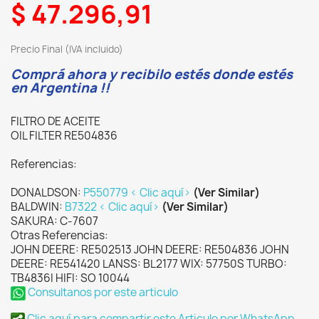
$ 47.296,91
Precio Final (IVA incluido)
Comprá ahora y recibilo estés donde estés
en Argentina !!
FILTRO DE ACEITE
OIL FILTER RE504836
Referencias:
DONALDSON:
P550779 < Clic aquí>
(Ver Similar)
BALDWIN:
B7322 < Clic aquí>
(Ver Similar)
SAKURA: C-7607
Otras Referencias:
JOHN DEERE: RE502513 JOHN DEERE: RE504836 JOHN
DEERE: RE541420 LANSS: BL2177 WIX: 57750S TURBO:
TB4836I HIFI: SO 10044
Consultanos por este articulo
Clic aquí para compartir este Articulo por WhatsApp